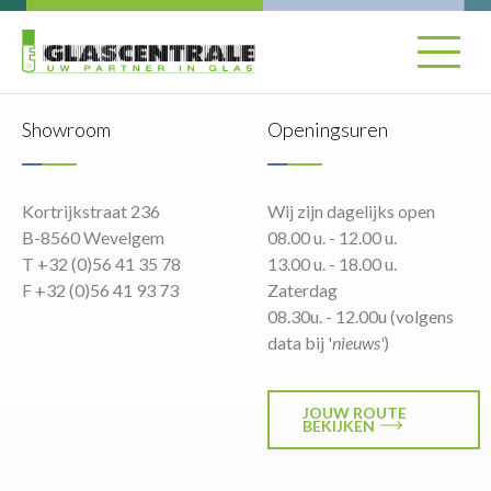
Showroom
Openingsuren
Kortrijkstraat 236
Wij zijn dagelijks open
B-8560 Wevelgem
08.00 u. - 12.00 u.
T +32 (0)56 41 35 78
13.00 u. - 18.00 u.
F +32 (0)56 41 93 73
Zaterdag
08.30u. - 12.00u (volgens
data bij '
nieuws'
)
JOUW ROUTE
BEKIJKEN