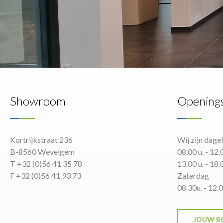
Showroom
Opening
Kortrijkstraat 236
Wij zijn dage
B-8560 Wevelgem
08.00 u. - 12.
T +32 (0)56 41 35 78
13.00 u. - 18.
F +32 (0)56 41 93 73
Zaterdag
08.30u. - 12.0
JOUW R