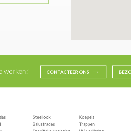
te werken?
CONTACTEER ONS
BEZ
glas
Steellook
Koepels
l
Balustrades
Trappen