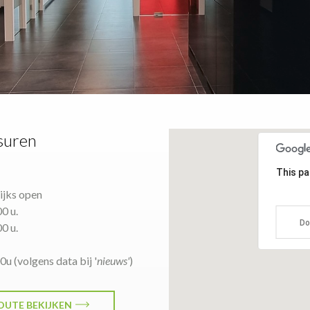
suren
This pa
lijks open
00 u.
Do
00 u.
0u (volgens data bij '
nieuws'
)
OUTE BEKIJKEN