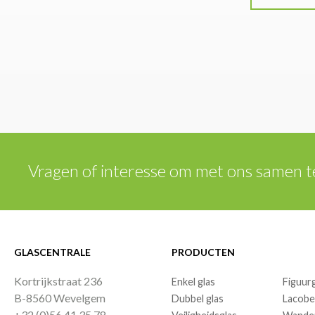
Vragen of interesse om met ons samen 
GLASCENTRALE
PRODUCTEN
Kortrijkstraat 236
Enkel glas
Figuur
B-8560 Wevelgem
Dubbel glas
Lacobe
+32 (0)56 41 35 78