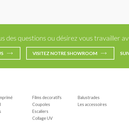
s des questions ou désirez vous travailler av
US
VISITEZ NOTRE SHOWROOM
SUI
imprimé
Films decoratifs
Balustrades
l
Coupoles
Les accessoires
s
Escaliers
Collage UV