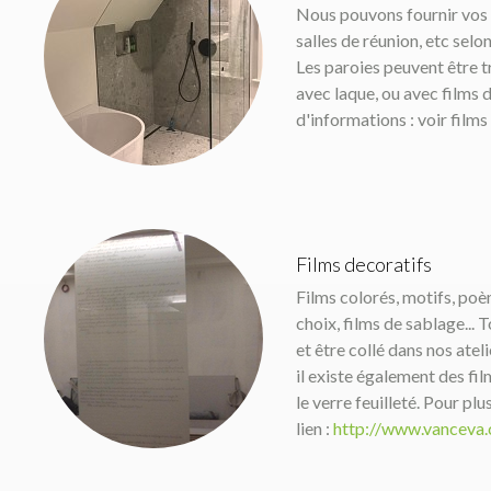
Nous pouvons fournir vos 
salles de réunion, etc selo
Les paroies peuvent être tr
avec laque, ou avec films 
d'informations : voir films
Films decoratifs
Films colorés, motifs, poè
choix, films de sablage... 
et être collé dans nos atel
il existe également des fi
le verre feuilleté. Pour plu
lien :
http://www.vanceva